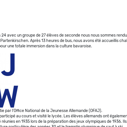
s 24 avec un groupe de 27 élèves de seconde nous nous sommes rendus
tenkirschen. Après 13 heures de bus, nous avons été accueillis chale
our une totale immersion dans la culture bavaroise.
e par l’Office National de la Jeunesse Allemande (OFAJ).
participé au cours et visité le lycée. Les élèves allemands ont égaleme
 réunies en 1935 lors de la préparation des jeux olympiques de 1936. Ils
re particulière des années 30 et le tremplin olympique de saut à ski.