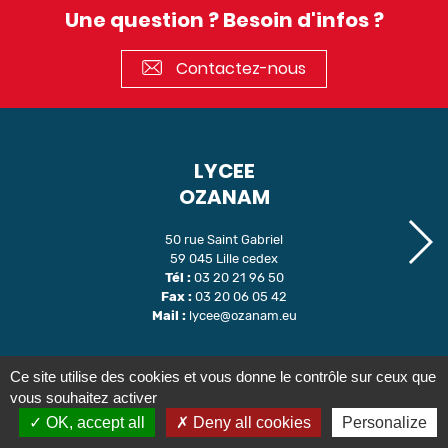
Une question ? Besoin d'infos ?
Contactez-nous
LYCEE
OZANAM
50 rue Saint Gabriel
59 045 Lille cedex
Tél :
03 20 21 96 50
Fax :
03 20 06 05 42
Mail :
lycee@ozanam.eu
Ce site utilise des cookies et vous donne le contrôle sur ceux que
Nous joindre
Inscription au lycée Ozanam
vous souhaitez activer
Inscription au lycée ÉPIL
Informations légales
OK, accept all
Deny all cookies
Personalize