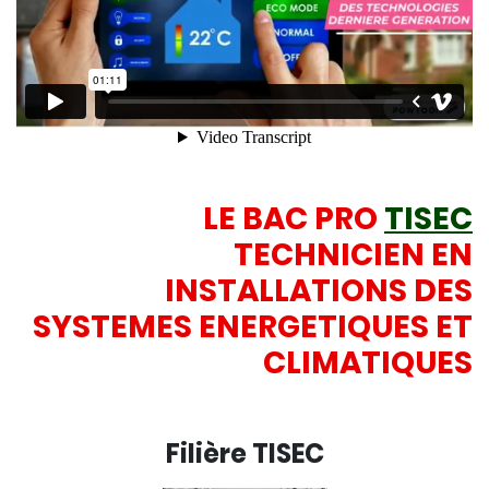
LE BAC PRO
TISEC
TECHNICIEN EN
INSTALLATIONS DES
SYSTEMES ENERGETIQUES ET
CLIMATIQUES
Filière TISEC