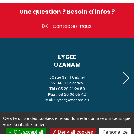
Une question ? Besoin d'infos ?
Contactez-nous
LYCEE
OZANAM
50 rue Saint Gabriel
59 045 Lille cedex
Tél :
03 20 21 96 50
Fax :
03 20 06 05 42
Mail :
lycee@ozanam.eu
Ce site utilise des cookies et vous donne le contrôle sur ceux que
Nous joindre
Inscription au lycée Ozanam
vous souhaitez activer
Inscription au lycée ÉPIL
Informations légales
OK, accept all
Deny all cookies
Personalize