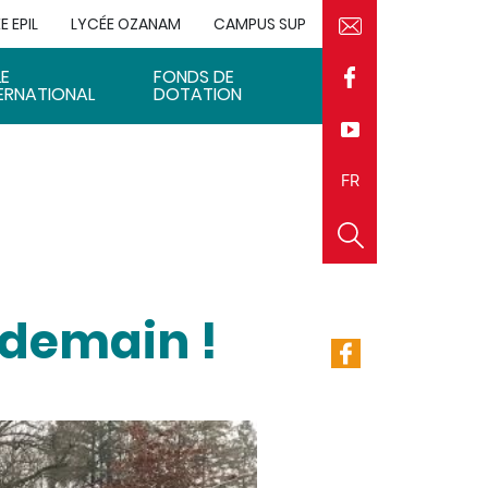
E EPIL
LYCÉE OZANAM
CAMPUS SUP
LE
FONDS DE
ERNATIONAL
DOTATION
EN
FR
e demain !