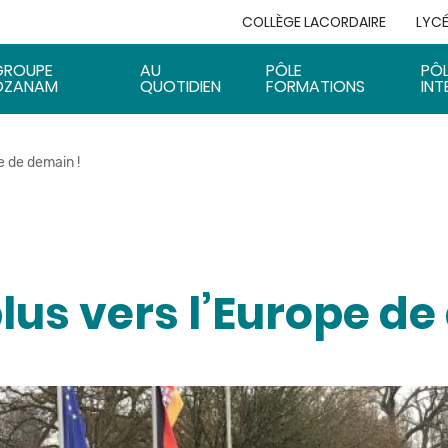
COLLÈGE LACORDAIRE
LYCÉ
GROUPE
AU
PÔLE
PÔ
OZANAM
QUOTIDIEN
FORMATIONS
INT
e de demain !
lus vers l’Europe d