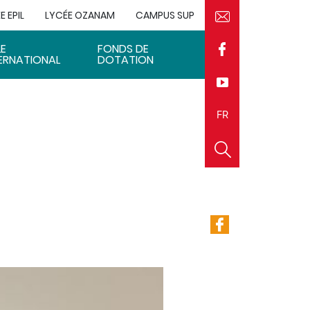
E EPIL
LYCÉE OZANAM
CAMPUS SUP
LE
FONDS DE
ERNATIONAL
DOTATION
EN
FR