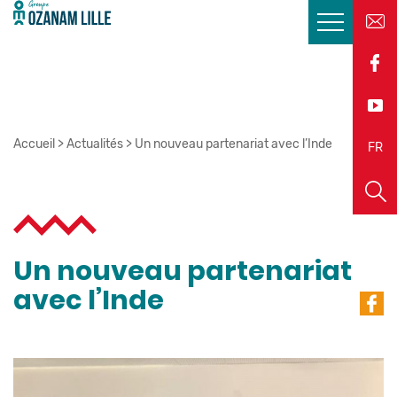
Accueil
>
Actualités
>
Un nouveau partenariat avec l’Inde
EN
FR
Un nouveau partenariat
avec l’Inde