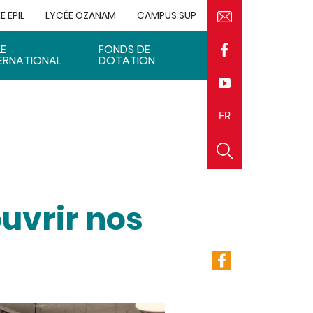
E EPIL
LYCÉE OZANAM
CAMPUS SUP
LE
FONDS DE
ERNATIONAL
DOTATION
EN
FR
uvrir nos