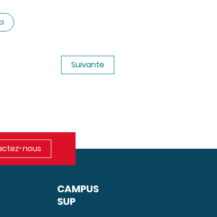
i
Suivante
ctez-nous
CAMPUS
SUP