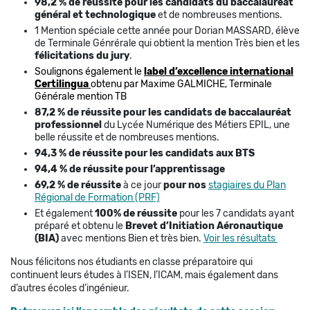
98,2 % de réussite
pour les candidats du baccalauréat
général et technologique
et de nombreuses mentions.
1 Mention spéciale cette année pour Dorian MASSARD, élève
de Terminale Génrérale qui obtient la mention Très bien et les
félicitations du jury
.
Soulignons également le
label d’excellence international
Certilingua
obtenu par Maxime GALMICHE, Terminale
Générale mention TB
87,2 % de réussite pour les candidats de baccalauréat
professionnel
du Lycée Numérique des Métiers EPIL, une
belle réussite et de nombreuses mentions.
94,3 % de réussite
pour les candidats aux BTS
94,4 % de réussite
pour l’apprentissage
69,2 % de réussite
à ce jour
pour nos
stagiaires du Plan
Régional de Formation (PRF)
Et également
100% de réussite
pour les 7 candidats ayant
préparé et obtenu le
Brevet d’Initiation Aéronautique
(BIA)
avec mentions Bien et très bien.
Voir les résultats
Nous félicitons nos étudiants en classe préparatoire qui
continuent leurs études à l’ISEN, l’ICAM, mais également dans
d’autres écoles d’ingénieur.