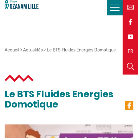
Accueil
>
Actualités
>
Le BTS Fluides Energies Domotique
EN
FR
Le BTS Fluides Energies
Domotique