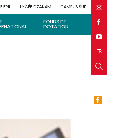
E EPIL
LYCÉE OZANAM
CAMPUS SUP
LE
FONDS DE
ERNATIONAL
DOTATION
EN
FR