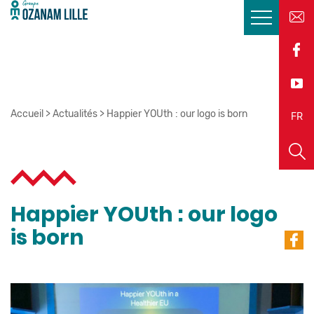
Accueil
>
Actualités
>
Happier YOUth : our logo is born
EN
FR
Happier YOUth : our logo
is born