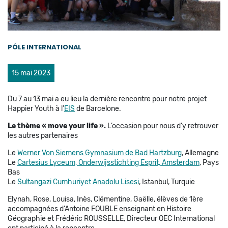
PÔLE INTERNATIONAL
15 mai 2023
Du 7 au 13 mai a eu lieu la dernière rencontre pour notre projet
Happier Youth à l’
EIS
de Barcelone.
Le thème « move your life ».
L’occasion pour nous d’y retrouver
les autres partenaires
Le
Werner Von Siemens Gymnasium de Bad Hartzburg
, Allemagne
Le
Cartesius Lyceum, Onderwijsstichting Esprit, Amsterdam
, Pays
Bas
Le
Sultangazi Cumhuriyet Anadolu Lisesi
, Istanbul, Turquie
Elynah, Rose, Louisa, Inès, Clémentine, Gaëlle, élèves de 1ère
accompagnées d’Antoine FOUBLE enseignant en Histoire
Géographie et Frédéric ROUSSELLE, Directeur OEC International