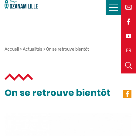
Accueil
>
Actualités
>
On se retrouve bientôt
EN
FR
On se retrouve bientôt