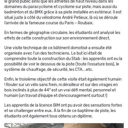
le grand public ainsi que les athlètes de haut niveau dans les
domaines du paracyclisme et cyclisme sur piste, mais aussi du
badminton et du BMX grâce à sa piste installée en extérieur. Il est
situé juste à côté du vélodrome André Petieux, là où se déroule
l’arrivée de la fameuse course du Paris – Roubaix.
En termes de géographie circulaire, les étudiants ont analysé les
effets de cette construction sur son environnement direct.
Une visite technique de ce bâtiment domotisé a ensuite été
organisée avec l’un des techniciens. Le but ici était de
comprendre toute la construction du Stab : les apprentis ont eu la
possibilité de voir le dessous de la piste (toute l’ossature bois), le
système de chauffage, de sécurité, les CTA….etc.
Enfin, le troisième objectif de cette visite était également humain
! Rouler sur un vélo sans frein, ni dérailleur et sur des virages en
bois inclinés à plus de 44° est un vrai défi mental, personnel et
humain (un travail d’équipe et d’encouragement surtout !)
Les apprentis de la licence BIM ont pu avoir des sensations fortes
et se challenger entre eux. À la fin de ce baptême de piste, les
étudiants ont également tous obtenu un diplôme.