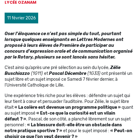
LYCÉE OZANAM
11 février 2026
Oser l’éloquence ce n’est pas simple du tout, pourtant
lorsque quelques enseignants en Lettres Modernes ont
proposé à leurs élèves de Première de participer au
concours d’expression orale et de communication organisé
par le Rotary, plusieurs se sont lancés sans hésiter.
C’est ainsi qu’après une pré sélection au sein du lycée,
Zélie
Buschiazzo
(1G11)
et
Pascal Décembre
(1G33)
ont présenté un
sujet libre et un sujet imposé ce Samedi 7 février dernier, à
l’Université Catholique de Lille.
Une expérience très riche pour les élèves : défendre un sujet qui
leur tient à cœur et persuader l’auditoire. Pour Zélie, le sujet libre
était
« La colère est devenue un programme politique »
quant
au sujet imposé
« Est-ce que la curiosité est un vilain
défaut ? »
. Pascal, de son côté, a planché librement sur un sujet
personnel :
« La blessure doit-elle être un obstacle dans
notre pratique sportive ? »
et pour le sujet imposé :
« Peut-on
choisir ce que l’on veut devenir ? »