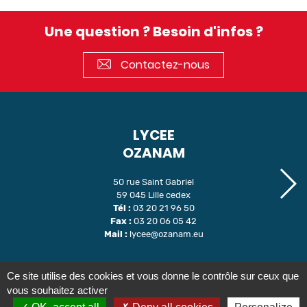
Une question ? Besoin d'infos ?
Contactez-nous
LYCEE
OZANAM
50 rue Saint Gabriel
59 045 Lille cedex
Tél :
03 20 21 96 50
Fax :
03 20 06 05 42
Mail :
lycee@ozanam.eu
Ce site utilise des cookies et vous donne le contrôle sur ceux que
Nous joindre
Inscription au lycée Ozanam
vous souhaitez activer
Inscription au lycée ÉPIL
Informations légales