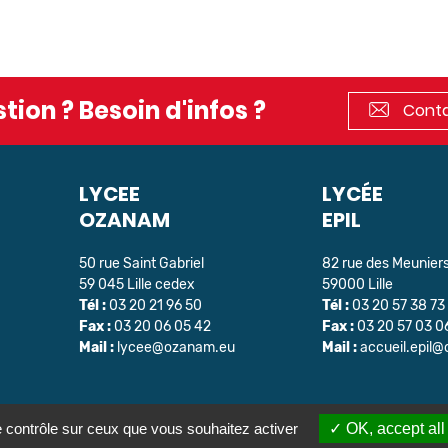
tion ? Besoin d'infos ?
Conta
LYCEE
LYCÉE
OZANAM
EPIL
50 rue Saint Gabriel
82 rue des Meunier
59 045 Lille cedex
59000 Lille
Tél :
03 20 21 96 50
Tél :
03 20 57 38 73
Fax :
03 20 06 05 42
Fax :
03 20 57 03 0
Mail :
lycee@ozanam.eu
Mail :
accueil.epil
e contrôle sur ceux que vous souhaitez activer
OK, accept all