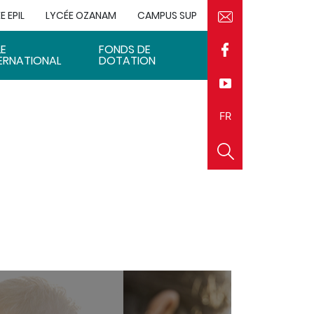
E EPIL
LYCÉE OZANAM
CAMPUS SUP
LE
FONDS DE
ERNATIONAL
DOTATION
EN
FR