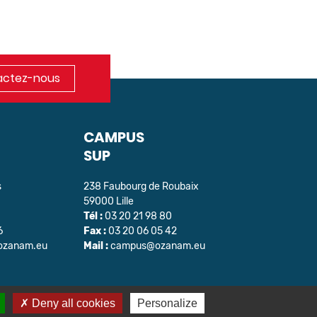
ctez-nous
CAMPUS
SUP
s
238 Faubourg de Roubaix
59000 Lille
Tél :
03 20 21 98 80
6
Fax :
03 20 06 05 42
@ozanam.eu
Mail :
campus@ozanam.eu
Deny all cookies
Personalize