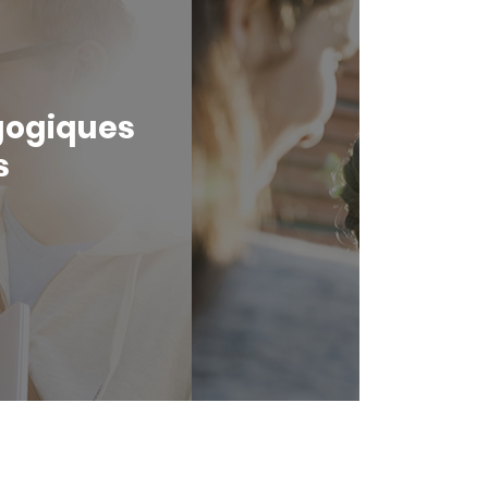
agogiques
s