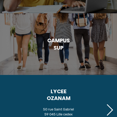
CAMPUS
SUP
LYCEE
OZANAM
50 rue Saint Gabriel
59 045 Lille cedex